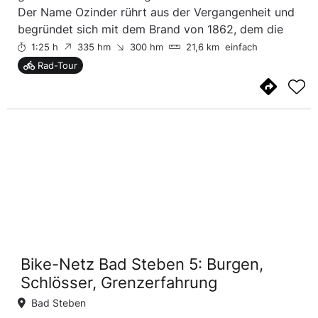
Der Name Ozinder rührt aus der Vergangenheit und
begründet sich mit dem Brand von 1862, dem die
Stadt Naila nahezu gänzlich zum Opfer gefallen ist.
1:25 h
335 hm
300 hm
21,6 km
einfach
Frösche im Froschbachtal- die mag es zwar dort ...
Rad-Tour
Bike-Netz Bad Steben 5: Burgen,
Schlösser, Grenzerfahrung
Bad Steben