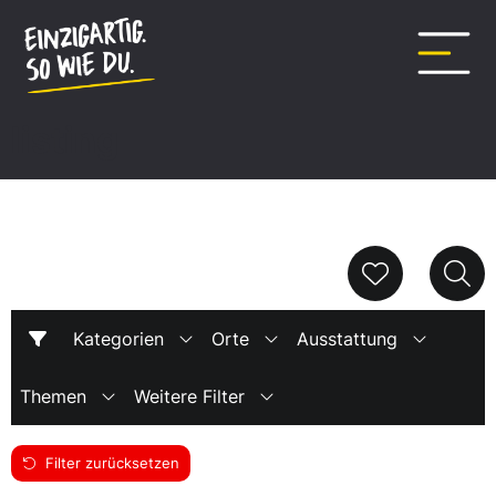
Inhalt
springen
listing
Kategorien
Orte
Ausstattung
Themen
Weitere Filter
Filter zurücksetzen