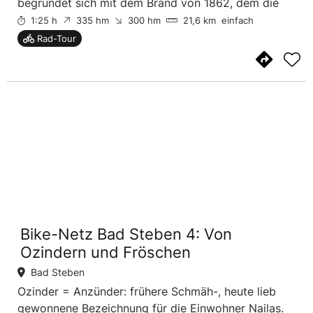
begründet sich mit dem Brand von 1862, dem die
Stadt Naila nahezu gänzlich zum Opfer gefallen ist.
1:25 h
335 hm
300 hm
21,6 km
einfach
Frösche im Froschbachtal- die mag es zwar dort ...
Rad-Tour
Bike-Netz Bad Steben 4: Von
Ozindern und Fröschen
Bad Steben
Ozinder = Anzünder: frühere Schmäh-, heute lieb
gewonnene Bezeichnung für die Einwohner Nailas.