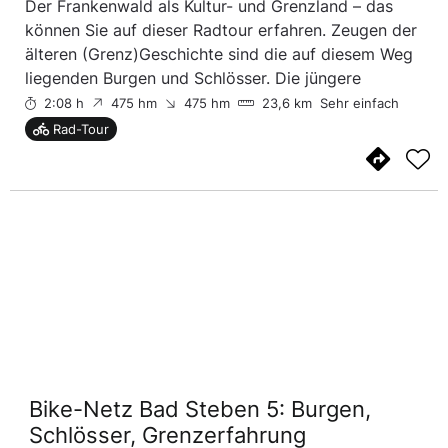
Der Frankenwald als Kultur- und Grenzland – das
können Sie auf dieser Radtour erfahren. Zeugen der
älteren (Grenz)Geschichte sind die auf diesem Weg
liegenden Burgen und Schlösser. Die jüngere
Geschichte als Grenzland lässt sich noch im Tal der
2:08 h
475 hm
475 hm
23,6 km
Sehr einfach
Saale erahnen. Hier erstreckte sich bis 1989 d...
Rad-Tour
Bike-Netz Bad Steben 5: Burgen,
Schlösser, Grenzerfahrung