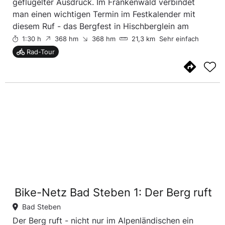
geflügelter Ausdruck. Im Frankenwald verbindet
man einen wichtigen Termin im Festkalender mit
diesem Ruf - das Bergfest in Hischberglein am
Pfingstwwochenende. Der zu diesem Fest
1:30 h
368 hm
368 hm
21,3 km
Sehr einfach
dazugehörige Berg, auf dem sich der Aussichtsturm
Rad-Tour
Frankenwarte ...
Bike-Netz Bad Steben 1: Der Berg ruft
Bad Steben
Der Berg ruft - nicht nur im Alpenländischen ein