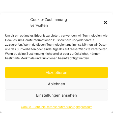
Cookie-Zustimmung
verwalten
Um dir ein optimales Erlebnis zu bieten, verwenden wir Technologien wie
Cookies, um Geräteinformationen zu speichern und/oder darauf
HO - Bayerisches Vogtland Tour
zuzugreifen. Wenn du diesen Technologien zustimmst, können wir Daten
wie das Surfverhalten oder eindeutige IDs auf dieser Website verarbeiten.
Hof
Wenn du deine Zustimmung nicht erteilst oder zurückziehst, können
Die Bayerische Vogtland-Tour hat eine Länge von 57
bestimmte Merkmale und Funktionen beeinträchtigt werden.
Km. Start und Ziel dieser Tour ist das Freibad in Hof
an der Saale.
Akzeptieren
4:30 h
517 hm
686 hm
57,1 km
einfach
Ablehnen
Rad-Tour
Einstellungen ansehen
Cookie-Richtlinie
Datenschutzerklärung
Impressum