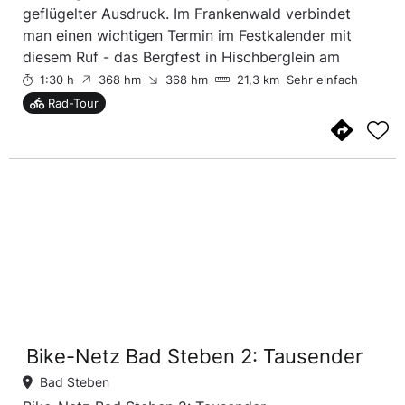
geflügelter Ausdruck. Im Frankenwald verbindet
man einen wichtigen Termin im Festkalender mit
diesem Ruf - das Bergfest in Hischberglein am
Pfingstwwochenende. Der zu diesem Fest
1:30 h
368 hm
368 hm
21,3 km
Sehr einfach
dazugehörige Berg, auf dem sich der Aussichtsturm
Rad-Tour
Frankenwarte ...
Bike-Netz Bad Steben 2: Tausender
Bad Steben