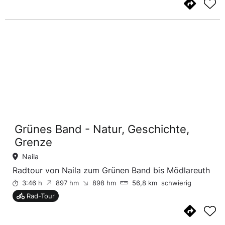
Grünes Band - Natur, Geschichte,
Grenze
Naila
Radtour von Naila zum Grünen Band bis Mödlareuth
3:46 h
897 hm
898 hm
56,8 km
schwierig
Rad-Tour