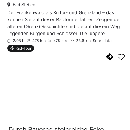
Bad Steben
Der Frankenwald als Kultur- und Grenzland – das
können Sie auf dieser Radtour erfahren. Zeugen der
älteren (Grenz)Geschichte sind die auf diesem Weg
liegenden Burgen und Schlösser. Die jüngere
Geschichte als Grenzland lässt sich noch im Tal der
2:08 h
475 hm
475 hm
23,6 km
Sehr einfach
Saale erahnen. Hier erstreckte sich bis 1989 d...
Rad-Tour
Durch Bayerns steinreiche Ecke