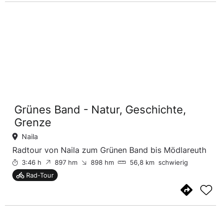
Grünes Band - Natur, Geschichte,
Grenze
Naila
Radtour von Naila zum Grünen Band bis Mödlareuth
3:46 h
897 hm
898 hm
56,8 km
schwierig
Rad-Tour