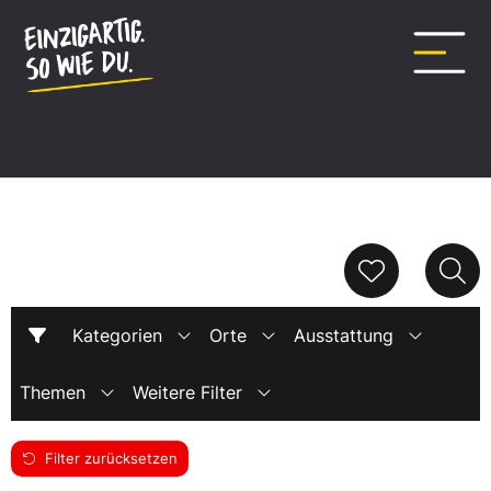
Inhalt
springen
listing
Kategorien
Orte
Ausstattung
Themen
Weitere Filter
Filter zurücksetzen