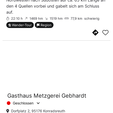
Nordwesten nach Südosten auf ca. 65 km Länge an
den 4 Quellen vorbei und gabelt sich am Schluss
auf.
22:10 h
1469 hm
1519 hm
77,9 km
schwierig
Wander-Tour
Region
Gasthaus Metzgerei Gebhardt
Geschlossen
Dorfplatz 2, 95176 Konradsreuth