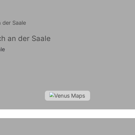
h an der Saale
le