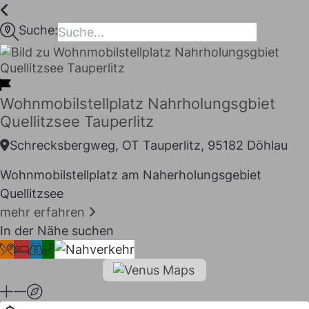
Inhalt
springen
Suche:
maps
Wohnmobilstellplatz Nahrholungsgbiet
Quellitzsee Tauperlitz
Schrecksbergweg, OT Tauperlitz, 95182 Döhlau
Wohnmobilstellplatz am Naherholungsgebiet
Quellitzsee
mehr erfahren
In der Nähe suchen
I LIKE