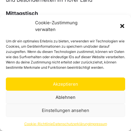
Mittagstisch
Achi’s Restaurant – Syrische Spezialitäten
Cookie-Zustimmung
Jörg Vogel –
Hofer Schwaaß
verwalten
Genusshandwerker präsentieren sich
Um dir ein optimales Erlebnis zu bieten, verwenden wir Technologien wie
in der VHS Hofer Land und auf dem Maxplatz
Cookies, um Geräteinformationen zu speichern und/oder darauf
zuzugreifen. Wenn du diesen Technologien zustimmst, können wir Daten
wie das Surfverhalten oder eindeutige IDs auf dieser Website verarbeiten.
Berufsorientierung im Genusshandwerk
Wenn du deine Zustimmung nicht erteilst oder zurückziehst, können
mit der Wirtschaftsregion Hochfranken
bestimmte Merkmale und Funktionen beeinträchtigt werden.
Kinderprogramm „Lebensmittel basteln“
mit
Akzeptieren
Mimi Saalfrank
Ablehnen
Kinderkochkurs „Hofer Schnitz“
im
Museum Bayerisches Vogtland
Einstellungen ansehen
von 1
4 bis 16 Uhr (
5€ pro Kind)
Cookie-Richtlinie
Datenschutzerklärung
Impressum