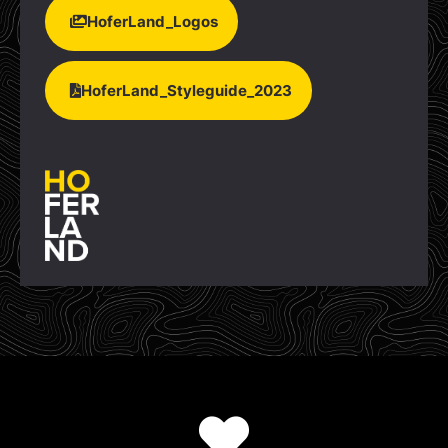
HoferLand_Logos
HoferLand_Styleguide_2023