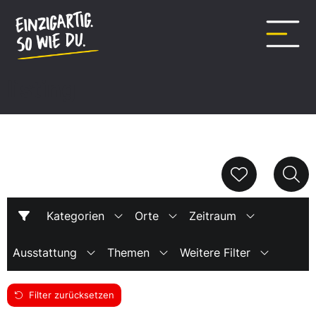
Inhalt
springen
listing
Kategorien
Orte
Zeitraum
Ausstattung
Themen
Weitere Filter
Filter zurücksetzen