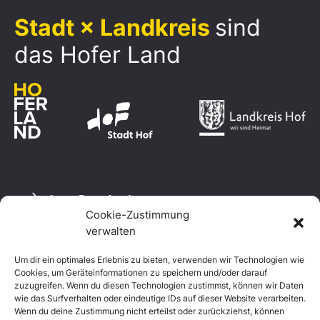
Stadt × Landkreis
sind
das Hofer Land
Logo Download
Cookie-Zustimmung
verwalten
Um dir ein optimales Erlebnis zu bieten, verwenden wir Technologien wie
Datenschutzerklärung
Cookies, um Geräteinformationen zu speichern und/oder darauf
Impressum
zuzugreifen. Wenn du diesen Technologien zustimmst, können wir Daten
Cookie-Richtlinie (EU)
wie das Surfverhalten oder eindeutige IDs auf dieser Website verarbeiten.
Wenn du deine Zustimmung nicht erteilst oder zurückziehst, können