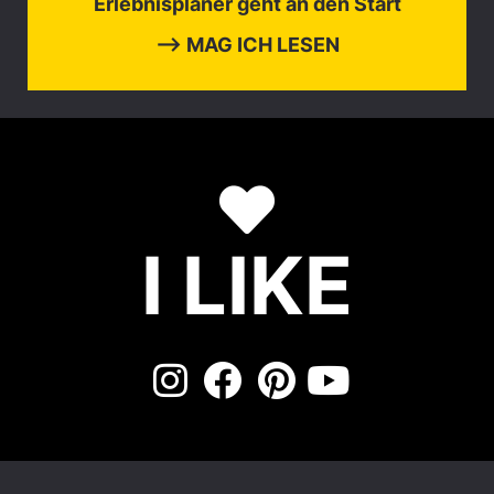
Erlebnisplaner geht an den Start
⟶ MAG ICH LESEN
I LIKE