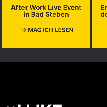
After Work Live Event
E
in Bad Steben
d
⟶ MAG ICH LESEN