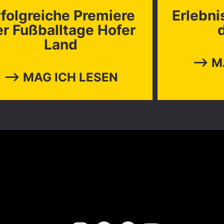
rfolgreiche Premiere
Erlebni
er Fußballtage Hofer
Land
⟶ MA
⟶ MAG ICH LESEN