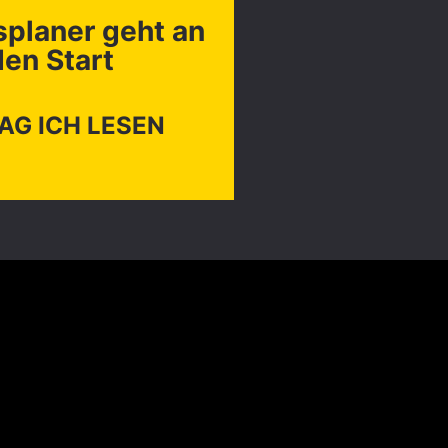
splaner geht an
den Start
G ICH LESEN