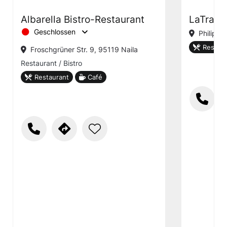
Albarella Bistro-Restaurant
LaTravia
Geschlossen
Philipp-
Restaur
Froschgrüner Str. 9, 95119 Naila
Restaurant / Bistro
Restaurant
Café