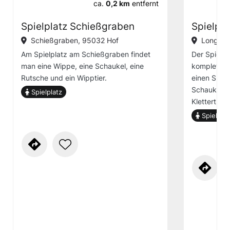
ca.
0,2 km
entfernt
Spielplatz Schießgraben
Spielpla
Schießgraben, 95032 Hof
Longoliu
Am Spielplatz am Schießgraben findet
Der Spielpl
man eine Wippe, eine Schaukel, eine
komplett er
Rutsche und ein Wipptier.
einen Spiel
Schaukel, e
Spielplatz
Kletterturm
Spielplat