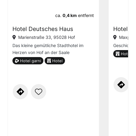
ca.
0,4 km
entfernt
Hotel Deutsches Haus
Hotel M
Marienstraße 33, 95028 Hof
Maxplat
Das kleine gemütliche Stadthotel im
Geschichte 
Herzen von Hof an der Saale
Hotel
Hotel garni
Hotel