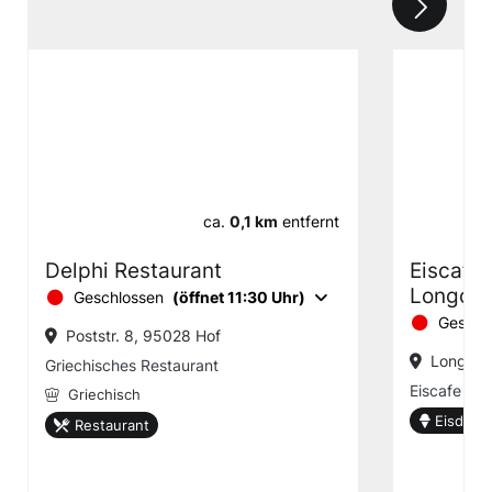
ca.
0,1 km
entfernt
Delphi Restaurant
Eiscafe 
Longoli
Geschlossen
(öffnet 11:30 Uhr)
Geschl
Poststr. 8, 95028 Hof
Longoliu
Griechisches Restaurant
Eiscafe Flo
Griechisch
Eisdiele
Restaurant