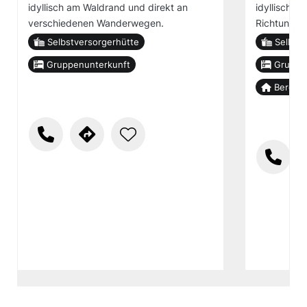
idyllisch am Waldrand und direkt an
idyllisch a
verschiedenen Wanderwegen.
Richtung G
Selbstversorgerhütte
Selbstv
Gruppenunterkunft
Gruppe
Berg-/S