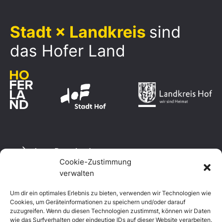
Stadt × Landkreis
sind
das Hofer Land
Logo Download
Cookie-Zustimmung
verwalten
Um dir ein optimales Erlebnis zu bieten, verwenden wir Technologien wie
Datenschutzerklärung
Cookies, um Geräteinformationen zu speichern und/oder darauf
Impressum
zuzugreifen. Wenn du diesen Technologien zustimmst, können wir Daten
Cookie-Richtlinie (EU)
wie das Surfverhalten oder eindeutige IDs auf dieser Website verarbeiten.