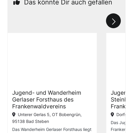
Das könnte Dir auch gefallen
Jugend- und Wanderheim
Jugend-
Gerlaser Forsthaus des
Steinba
Frankenwaldvereins
Franken
Unterer Gerlas 5, OT Bobengrün,
Dorfstra
95138 Bad Steben
Das Jugen
Das Wanderheim Gerlaser Forsthaus liegt
Frankenwal