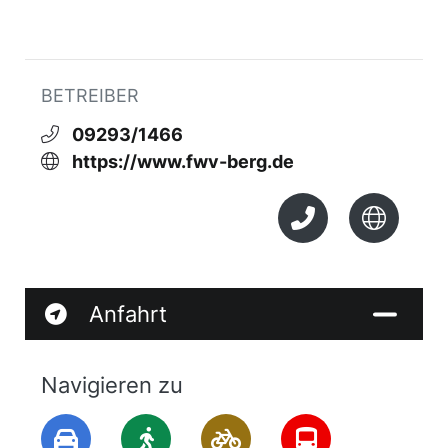
Grillplatz, Zeltplatz. Ideales Skilaufgebiet,
perfekter Ausgangspunkt für Ausflüge in den
Frankenwald, Thüringer Wald (Rennsteig),
BETREIBER
Fichtelgebirge und Erzgebirge.
09293/1466
Preise:
https://www.fwv-berg.de
Jugendliche ab 7,00 Euro (Selbstverpflegung)
Erwachsene ab 9,00 Euro (Selbstverpflegung)
Bettwäsche vorhanden (Leihgebühr je 6,00 €)
Anfahrt
Navigieren zu