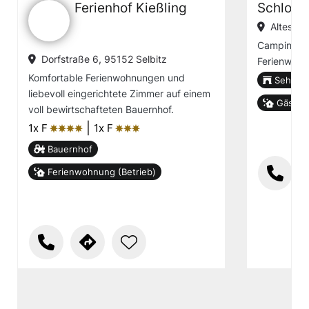
Ferienhof Kießling
Schloß I
Altes Sc
Campingpla
Dorfstraße 6, 95152 Selbitz
Ferienwoh
Komfortable Ferienwohnungen und
Sehensw
liebevoll eingerichtete Zimmer auf einem
Gästeh
voll bewirtschafteten Bauernhof.
|
1x F
1x F
ȚȚȚȚ
ȚȚȚ
Bauernhof
Ferienwohnung (Betrieb)