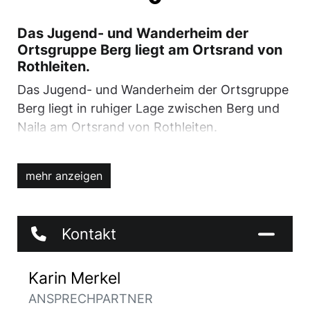
Das Jugend- und Wanderheim der
Ortsgruppe Berg liegt am Ortsrand von
Rothleiten.
Das Jugend- und Wanderheim der Ortsgruppe
Berg liegt in ruhiger Lage zwischen Berg und
Naila am Ortsrand von Rothleiten.
Unser Haus ist für Freizeiten, Familien und
Seminare geeignet. Sie können sich selbst
mehr anzeigen
verpflegen.
Ausstattung: 29 Betten in 4 Schlafräumen
Kontakt
(5,6,9,9), Matratzenlager, Aufenthaltsraum mit
Küchenzeile, Tischtennisraum, Duschen,
Karin Merkel
Telefon.
ANSPRECHPARTNER
10.000 qm Freigelände mit Kinderspielplatz,