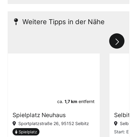
Weitere Tipps in der Nähe
ca.
1,7 km
entfernt
Spielplatz Neuhaus
Selbitz:
Sportplatzstraße 26, 95152 Selbitz
Selbitz
Start: Ehem
Spielplatz