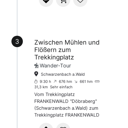
Weitere Routenideen gibt es hier:
Routen
der Süd-West-Seite
Trekking
(Sonneuntergang!) und bietet eine
herrliche Aussicht. Nicht weit
entfernt verlaufen die
Fernwanderwege
FrankenwaldSteig und
3
Zwischen Mühlen und
Frankenweg.
Flößern zum
Trekkingplatz
Wander-Tour
Schwarzenbach a.Wald
9:30 h
676 hm
661 hm
31,3 km
Sehr einfach
Vom Trekkingplatz
FRANKENWALD "Döbraberg"
(Schwarzenbach a.Wald) zum
Trekkingplatz FRANKENWALD
"Leitschtal" (Steinwiesen).