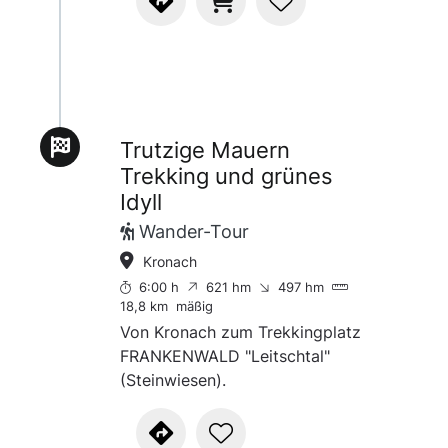
Lage im abgeschiedenen
Leitschtal hat ihren ganz eigenen
Reiz. Nicht weit entfernt verläuft
der Wanderweg RT 25
Hubertusweg.
Trutzige Mauern
Trekking und grünes
Idyll
Wander-Tour
Kronach
6:00 h
621 hm
497 hm
18,8 km
mäßig
Von Kronach zum Trekkingplatz
FRANKENWALD "Leitschtal"
(Steinwiesen).