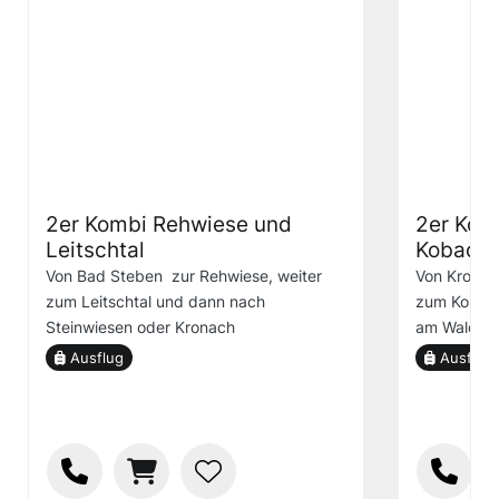
2er Kombi Rehwiese und
2er Kom
Leitschtal
Kobach
Von Bad Steben zur Rehwiese, weiter
Von Kronac
zum Leitschtal und dann nach
zum Kobach
Steinwiesen oder Kronach
am Wald.
Ausflug
Ausflug