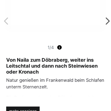
1/4
Von Naila zum Döbraberg, weiter ins
Leitschtal und dann nach Steinwiesen
oder Kronach
Natur genießen im Frankenwald beim Schlafen
unterm Sternenzelt.
Die Region rund um den Döbraberg und das
Obere Rodachtal im Frankenwald bietet
Trekkingfans ein unvergleichliches