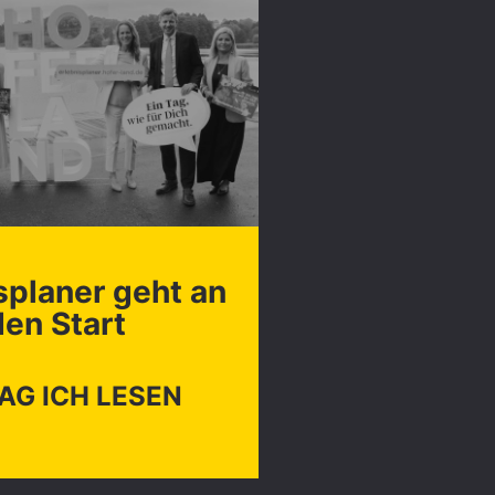
splaner geht an
den Start
G ICH LESEN