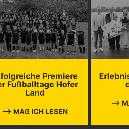
rfolgreiche Premiere
Erlebni
er Fußballtage Hofer
Land
⟶ MA
⟶ MAG ICH LESEN