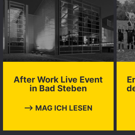
After Work Live Event
E
in Bad Steben
d
⟶ MAG ICH LESEN