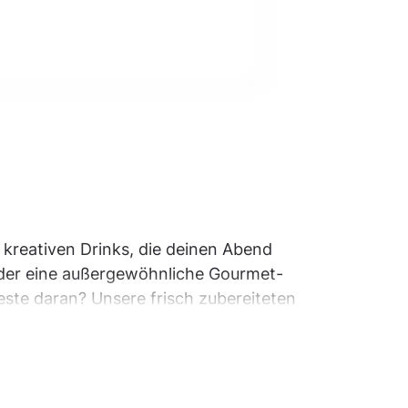
 kreativen Drinks, die deinen Abend
 oder eine außergewöhnliche Gourmet-
Beste daran? Unsere frisch zubereiteten
itzigen Aperol-Spritz-Varianten findest