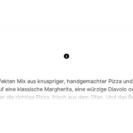
rfekten Mix aus knuspriger, handgemachter Pizza und
f eine klassische Margherita, eine würzige Diavolo
er die richtige Pizza, frisch aus dem Ofen. Und das 
zu deiner Pizza. Von fruchtigen Mojitos bis hin zu spr
du in unserer Cocktailkarte.