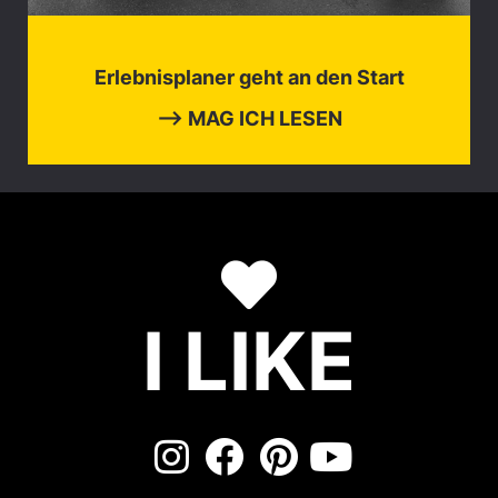
Erlebnisplaner geht an den Start
⟶ MAG ICH LESEN
I LIKE