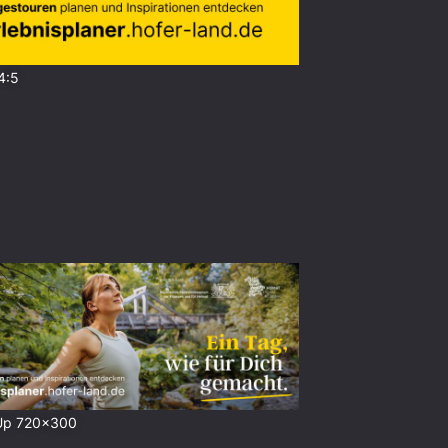
4:5
Up 720x300