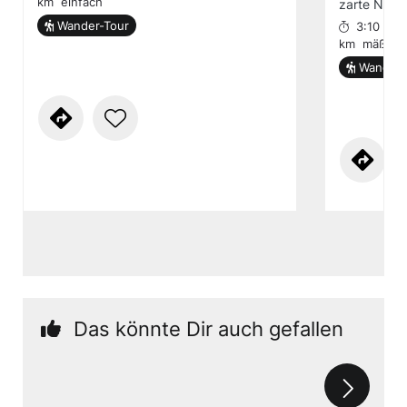
km
einfach
zarte Nach
Wander-Tour
3:10 h
km
mäßig
Wander-
Das könnte Dir auch gefallen