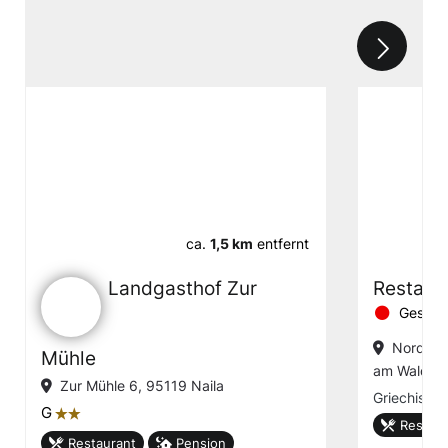
ca.
1,5 km
entfernt
Landgasthof Zur
Restaur
Geschl
Nordstr
Mühle
am Wald
Zur Mühle 6, 95119 Naila
Griechisch
G
țț
Restaur
Restaurant
Pension