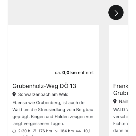
ca.
0,0 km
entfernt
Grubenholz-Weg DÖ 13
Franken
Grubenh
Schwarzenbach am Wald
Naila
Ebenso wie Grubenberg, ist auch der
Wald um die Streusiedlung vom Bergbau
WALD VERST
geprägt. Bingen und Halden zeugen von
verschieden
längt vergessenen Tagen.
Fichtenwald
dann mächt
2:30 h
176 hm
184 hm
10,1