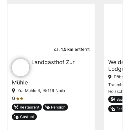
ca.
1,5 km
entfernt
Landgasthof Zur
Weidetr
Lodge
Döbrast
Mühle
Traumhafte
Zur Mühle 6, 95119 Naila
Holzschäfe
G
țț
Bauern
Restaurant
Pension
Ferien
Gasthof