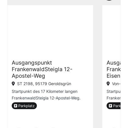
Ausgangspunkt
Ausgan
FrankenwaldSteigla 12-
Franken
Apostel-Weg
Eisenpa
ST 2198, 95179 Geroldsgrün
Von-der
Startpunkt des 17 Kilometer langen
Startpunkt 
FrankenwaldSteigla 12-Apostel-Weg.
Frankenwal
Parkplatz
Parkplat